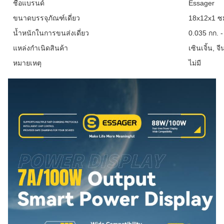
ชื่อแบรนด์
Essager
ขนาดบรรจุภัณฑ์เดี่ยว
18x12x1 ซ
น้ำหนักในการขนส่งเดี่ยว
0.035 กก. 
แหล่งกำเนิดสินค้า
เซินเจิ้น, จี
หมายเหตุ
ไม่มี