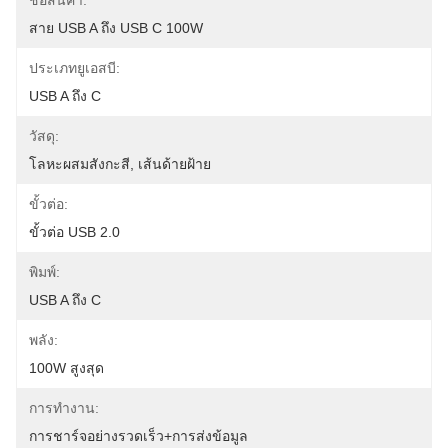
ชื่อสินค้า:
สาย USB A ถึง USB C 100W
ประเภทยูเอสบี:
USB A ถึง C
วัสดุ:
โลหะผสมสังกะสี, เส้นด้ายฝ้าย
ขั้วต่อ:
ขั้วต่อ USB 2.0
พิมพ์:
USB A ถึง C
พลัง:
100W สูงสุด
การทำงาน:
การชาร์จอย่างรวดเร็ว+การส่งข้อมูล