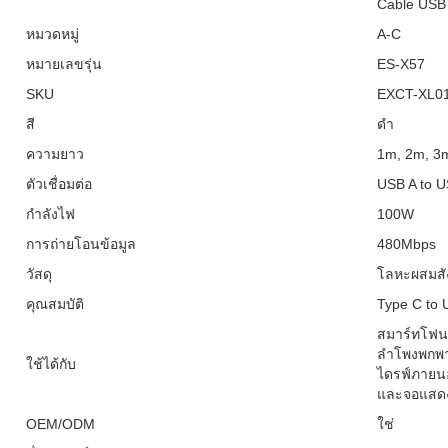
Cable USB
หมวดหมู่
A-C
หมายเลขรุ่น
ES-X57
SKU
EXCT-XL01
สี
ดำ
ความยาว
1m, 2m, 3
ตัวเชื่อมต่อ
USB A to 
กำลังไฟ
100W
การถ่ายโอนข้อมูล
480Mbps
วัสดุ
โลหะผสมสัง
คุณสมบัติ
Type C to 
สมาร์ทโฟน, 
ลำโพงพกพา
ใช้ได้กับ
ไดรฟ์ภายน
และจอแสดงผ
OEM/ODM
ใช่